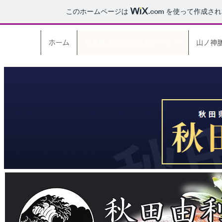
このホームページは
.com
を使って作成され
ホーム
舟玉膳(秋田得旅専用クーポン)
山ノ神膳